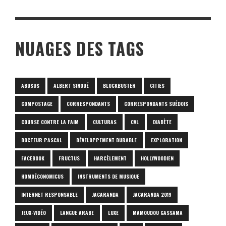
NUAGES DES TAGS
ABUSUS
ALBERT SINOUÉ
BLOCKBUSTER
CITIES
COMPOSTAGE
CORRESPONDANTS
CORRESPONDANTS SUÉDOIS
COURSE CONTRE LA FAIM
CULTURAS
CVL
DIABÈTE
DOCTEUR PASCAL
DÉVELOPPEMENT DURABLE
EXPLORATION
FACEBOOK
FRUCTUS
HARCÈLEMENT
HOLLYWOODIEN
HOMOÉCONOMICUS
INSTRUMENTS DE MUSIQUE
INTERNET RESPONSABLE
JACARANDA
JACARANDA 2019
JEUX-VIDÉO
LANGUE ARABE
LUXE
MAMOUDOU GASSAMA