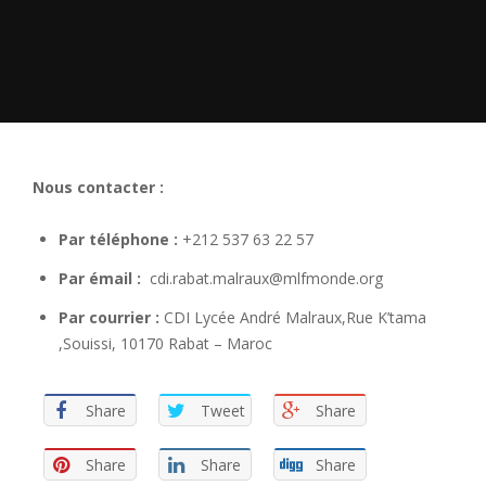
Nous contacter :
Par téléphone
:
+212 537 63 22 57
Par émail
:
cdi.rabat.malraux@mlfmonde.org
Par courrier
:
CDI Lycée André Malraux,Rue K’tama
,Souissi, 10170 Rabat – Maroc
Share
Tweet
Share
Share
Share
Share