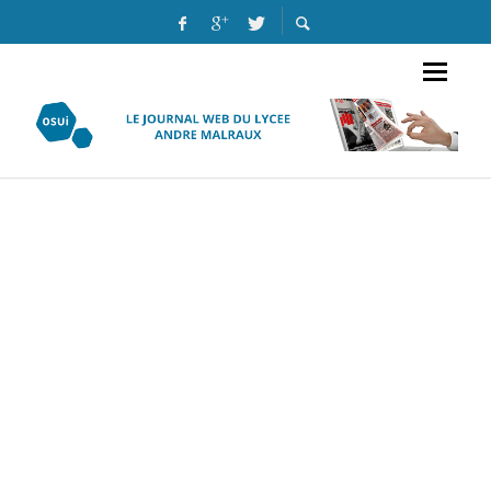
RENCONTRE AVEC L’ÉCRIVAINE SALMA MOKHTAR
HAYAT CDI
AU CŒUR DE L’ATELIER THÉÂTRE!!