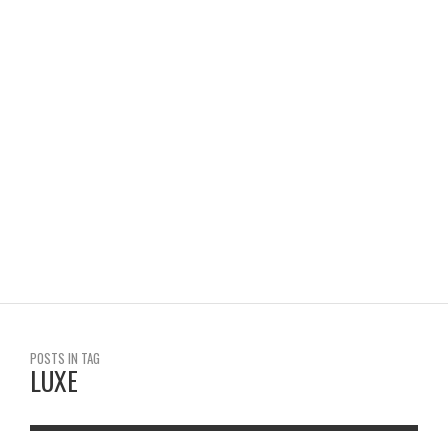
GUIDE DE SURVIE POUR FUTURS ÉTUDIANTS EN FRANCE
HAYAT CDI
POSTS IN TAG
LUXE