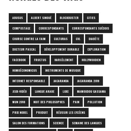
ABUSUS
ALBERT SINOUÉ
BLOCKBUSTER
CITIES
COMPOSTAGE
CORRESPONDANTS
CORRESPONDANTS SUÉDOIS
COURSE CONTRE LA FAIM
CULTURAS
CVL
DIABÈTE
DOCTEUR PASCAL
DÉVELOPPEMENT DURABLE
EXPLORATION
FACEBOOK
FRUCTUS
HARCÈLEMENT
HOLLYWOODIEN
HOMOÉCONOMICUS
INSTRUMENTS DE MUSIQUE
INTERNET RESPONSABLE
JACARANDA
JACARANDA 2019
JEUX-VIDÉO
LANGUE ARABE
LUXE
MAMOUDOU GASSAMA
MUN 2018
NUIT DES PHILOSOPHES
PAIN
POLLUTION
PRIX NOBEL
PRODUIT
RÉUSSIR LES LYCÉENS
SALON DES FORMATIONS
SCIENCE
SEMAINE DES LANGUES