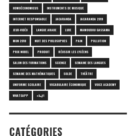
HOMOÉCONOMICUS
INSTRUMENTS DE MUSIQUE
INTERNET RESPONSABLE
JACARANDA
JACARANDA 2019
JEUX-VIDÉO
LANGUE ARABE
LUXE
MAMOUDOU GASSAMA
MUN 2018
NUIT DES PHILOSOPHES
PAIN
POLLUTION
PRIX NOBEL
PRODUIT
RÉUSSIR LES LYCÉENS
SALON DES FORMATIONS
SCIENCE
SEMAINE DES LANGUES
SEMAINE DES MATHÉMATIQUES
SOLDE
THÉÂTRE
UNIFORME SCOLAIRE
VOCABULAIRE ÉCONOMIQUE
VOICE ACADEMY
WHATSAPP
الإملاء
CATÉGORIES