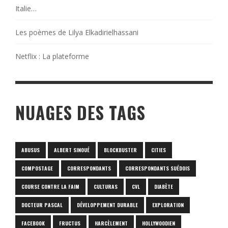
Italie…
Les poèmes de Lilya Elkadirielhassani
Netflix : La plateforme
NUAGES DES TAGS
ABUSUS
ALBERT SINOUÉ
BLOCKBUSTER
CITIES
COMPOSTAGE
CORRESPONDANTS
CORRESPONDANTS SUÉDOIS
COURSE CONTRE LA FAIM
CULTURAS
CVL
DIABÈTE
DOCTEUR PASCAL
DÉVELOPPEMENT DURABLE
EXPLORATION
FACEBOOK
FRUCTUS
HARCÈLEMENT
HOLLYWOODIEN