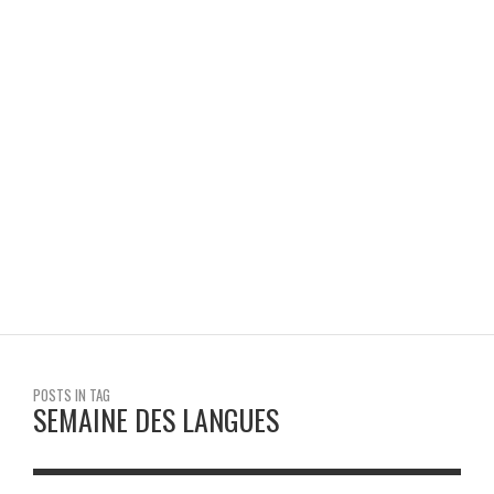
RENCONTRE AVEC L’ÉCRIVAINE SALMA MOKHTAR
HAYAT CDI
POSTS IN TAG
SEMAINE DES LANGUES