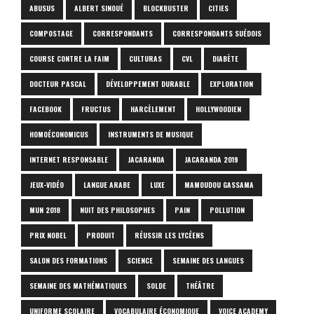
ABUSUS
ALBERT SINOUÉ
BLOCKBUSTER
CITIES
COMPOSTAGE
CORRESPONDANTS
CORRESPONDANTS SUÉDOIS
COURSE CONTRE LA FAIM
CULTURAS
CVL
DIABÈTE
DOCTEUR PASCAL
DÉVELOPPEMENT DURABLE
EXPLORATION
FACEBOOK
FRUCTUS
HARCÈLEMENT
HOLLYWOODIEN
HOMOÉCONOMICUS
INSTRUMENTS DE MUSIQUE
INTERNET RESPONSABLE
JACARANDA
JACARANDA 2019
JEUX-VIDÉO
LANGUE ARABE
LUXE
MAMOUDOU GASSAMA
MUN 2018
NUIT DES PHILOSOPHES
PAIN
POLLUTION
PRIX NOBEL
PRODUIT
RÉUSSIR LES LYCÉENS
SALON DES FORMATIONS
SCIENCE
SEMAINE DES LANGUES
SEMAINE DES MATHÉMATIQUES
SOLDE
THÉÂTRE
UNIFORME SCOLAIRE
VOCABULAIRE ÉCONOMIQUE
VOICE ACADEMY