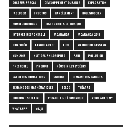
DOCTEUR PASCAL
DÉVELOPPEMENT DURABLE
EXPLORATION
FACEBOOK
FRUCTUS
HARCÈLEMENT
HOLLYWOODIEN
HOMOÉCONOMICUS
INSTRUMENTS DE MUSIQUE
INTERNET RESPONSABLE
JACARANDA
JACARANDA 2019
JEUX-VIDÉO
LANGUE ARABE
LUXE
MAMOUDOU GASSAMA
MUN 2018
NUIT DES PHILOSOPHES
PAIN
POLLUTION
PRIX NOBEL
PRODUIT
RÉUSSIR LES LYCÉENS
SALON DES FORMATIONS
SCIENCE
SEMAINE DES LANGUES
SEMAINE DES MATHÉMATIQUES
SOLDE
THÉÂTRE
UNIFORME SCOLAIRE
VOCABULAIRE ÉCONOMIQUE
VOICE ACADEMY
WHATSAPP
الإملاء