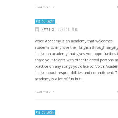
Read More
VIE DU LYCÉE
HAYAT CDI
JUNE 18, 2018
Voice Academy is an academy that welcomes
students to improve their English through singing.
is also an academy that gives you opportunities 
share your talents with other talented persons a
practice on any songs you’d like to. Voice Acade
is also about responsibilities and commitment. 
academy is a lot of fun but …
Read More
VIE DU LYCÉE