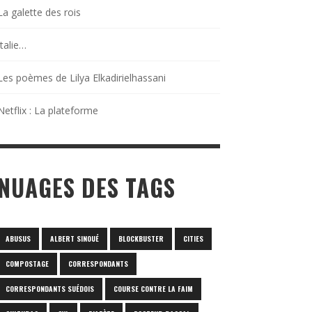
La galette des rois
Italie…
Les poèmes de Lilya Elkadirielhassani
Netflix : La plateforme
NUAGES DES TAGS
ABUSUS
ALBERT SINOUÉ
BLOCKBUSTER
CITIES
COMPOSTAGE
CORRESPONDANTS
CORRESPONDANTS SUÉDOIS
COURSE CONTRE LA FAIM