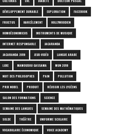
CULTURAS
CVL
DIABÈTE
DOCTEUR PASCAL
DÉVELOPPEMENT DURABLE
EXPLORATION
FACEBOOK
FRUCTUS
HARCÈLEMENT
HOLLYWOODIEN
HOMOÉCONOMICUS
INSTRUMENTS DE MUSIQUE
INTERNET RESPONSABLE
JACARANDA
JACARANDA 2019
JEUX-VIDÉO
LANGUE ARABE
LUXE
MAMOUDOU GASSAMA
MUN 2018
NUIT DES PHILOSOPHES
PAIN
POLLUTION
PRIX NOBEL
PRODUIT
RÉUSSIR LES LYCÉENS
SALON DES FORMATIONS
SCIENCE
SEMAINE DES LANGUES
SEMAINE DES MATHÉMATIQUES
SOLDE
THÉÂTRE
UNIFORME SCOLAIRE
VOCABULAIRE ÉCONOMIQUE
VOICE ACADEMY