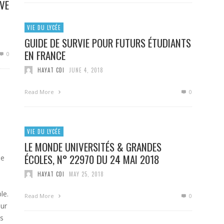
OVE
VIE DU LYCÉE
GUIDE DE SURVIE POUR FUTURS ÉTUDIANTS
EN FRANCE
0
HAYAT CDI
JUNE 4, 2018
Read More
0
VIE DU LYCÉE
LE MONDE UNIVERSITÉS & GRANDES
ÉCOLES, N° 22970 DU 24 MAI 2018
de
HAYAT CDI
MAY 25, 2018
le.
Read More
0
our
as