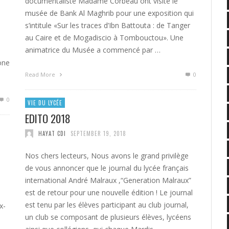
documentaliste Madame Corbeau ont visité le
musée de Bank Al Maghrib pour une exposition qui
s’intitule «Sur les traces d’Ibn Battouta : de Tanger
au Caire et de Mogadiscio à Tombouctou». Une
animatrice du Musée a commencé par …
one
Read More
0
0
VIE DU LYCÉE
EDITO 2018
HAYAT CDI
SEPTEMBER 19, 2018
Nos chers lecteurs, Nous avons le grand privilège
de vous annoncer que le journal du lycée français
international André Malraux ,“Generation Malraux”
est de retour pour une nouvelle édition ! Le journal
est tenu par les élèves participant au club journal,
x-
un club se composant de plusieurs élèves, lycéens