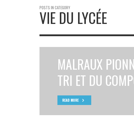
POSTS IN CATEGORY
VIE DU LYCÉE
MALRAUX PION
TRI ET DU COM
READ MORE