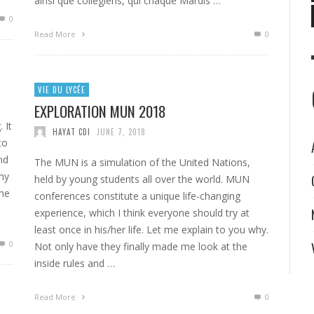
ainsi que collégiens, qui chaque Mardis …
0
Read More
0
VIE DU LYCÉE
EXPLORATION MUN 2018
 It
HAYAT CDI
JUNE 7, 2018
to
nd
The MUN is a simulation of the United Nations,
my
held by young students all over the world. MUN
The
conferences constitute a unique life-changing
experience, which I think everyone should try at
least once in his/her life. Let me explain to you why.
0
Not only have they finally made me look at the
inside rules and …
Read More
0