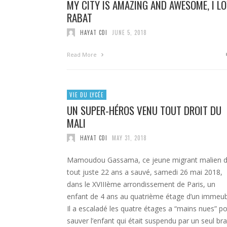
MY CITY IS AMAZING AND AWESOME, I L
RABAT
HAYAT CDI
JUNE 5, 2018
Read More
VIE DU LYCÉE
UN SUPER-HÉROS VENU TOUT DROIT DU
MALI
HAYAT CDI
MAY 31, 2018
Mamoudou Gassama, ce jeune migrant malien 
tout juste 22 ans a sauvé, samedi 26 mai 2018,
dans le XVIIIème arrondissement de Paris, un
enfant de 4 ans au quatrième étage d’un immeub
Il a escaladé les quatre étages a “mains nues” p
sauver l’enfant qui était suspendu par un seul br