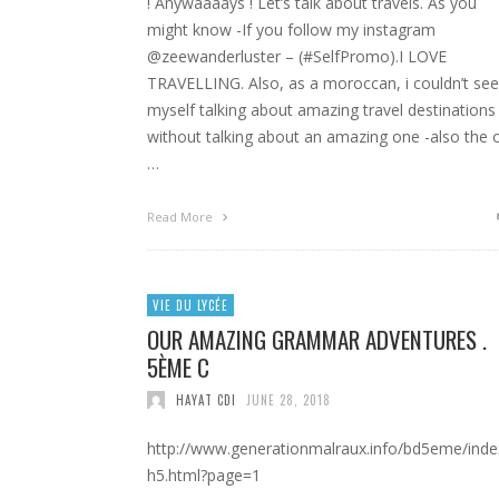
! Anywaaaays ! Let’s talk about travels. As you
might know -If you follow my instagram
@zeewanderluster – (#SelfPromo).I LOVE
TRAVELLING. Also, as a moroccan, i couldn’t see
myself talking about amazing travel destinations
without talking about an amazing one -also the 
…
Read More
VIE DU LYCÉE
OUR AMAZING GRAMMAR ADVENTURES .
5ÈME C
HAYAT CDI
JUNE 28, 2018
http://www.generationmalraux.info/bd5eme/inde
h5.html?page=1