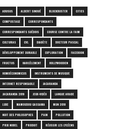
ABUSUS
ALBERT SINOUÉ
BLOCKBUSTER
CITIES
COMPOSTAGE
CORRESPONDANTS
CORRESPONDANTS SUÉDOIS
COURSE CONTRE LA FAIM
CULTURAS
CVL
DIABÈTE
DOCTEUR PASCAL
DÉVELOPPEMENT DURABLE
EXPLORATION
FACEBOOK
FRUCTUS
HARCÈLEMENT
HOLLYWOODIEN
HOMOÉCONOMICUS
INSTRUMENTS DE MUSIQUE
INTERNET RESPONSABLE
JACARANDA
JACARANDA 2019
JEUX-VIDÉO
LANGUE ARABE
LUXE
MAMOUDOU GASSAMA
MUN 2018
NUIT DES PHILOSOPHES
PAIN
POLLUTION
PRIX NOBEL
PRODUIT
RÉUSSIR LES LYCÉENS