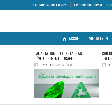
SATURDAY, AUGUST 8 2026
A PROPOS DU JOURNAL
EQU
ACCUEIL
VIE DU LYCÉE
GUES
L’ADAPTATION DU LUXE FACE AU
CHICK
DÉVELOPPEMENT DURABLE
JEU D
, 2019
HAYAT CDI
MAY 24, 2018
CD