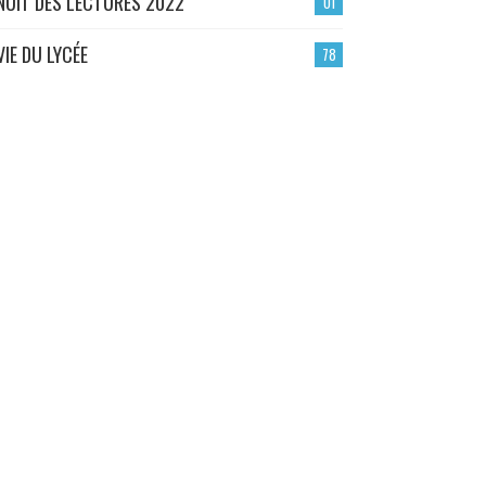
NUIT DES LECTURES 2022
01
VIE DU LYCÉE
78