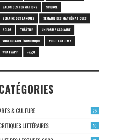
SALON DES FORMATIONS
SCIENCE
SEMAINE DES LANGUES
SEMAINE DES MATHÉMATIQUES
SOLDE
THÉÂTRE
UNIFORME SCOLAIRE
VOCABULAIRE ÉCONOMIQUE
VOICE ACADEMY
WHATSAPP
الإملاء
CATÉGORIES
ARTS & CULTURE
25
CRITIQUES LITTÉRAIRES
10