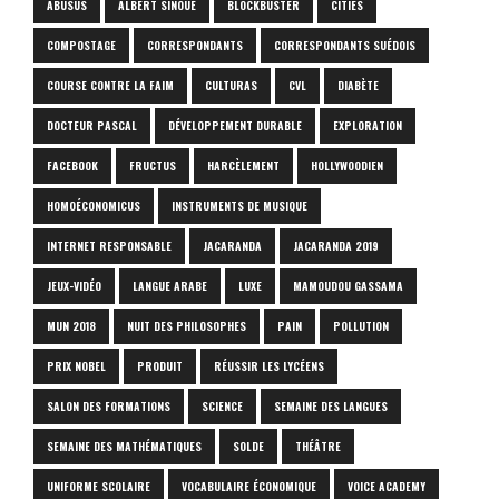
ABUSUS
ALBERT SINOUÉ
BLOCKBUSTER
CITIES
COMPOSTAGE
CORRESPONDANTS
CORRESPONDANTS SUÉDOIS
COURSE CONTRE LA FAIM
CULTURAS
CVL
DIABÈTE
DOCTEUR PASCAL
DÉVELOPPEMENT DURABLE
EXPLORATION
FACEBOOK
FRUCTUS
HARCÈLEMENT
HOLLYWOODIEN
HOMOÉCONOMICUS
INSTRUMENTS DE MUSIQUE
INTERNET RESPONSABLE
JACARANDA
JACARANDA 2019
JEUX-VIDÉO
LANGUE ARABE
LUXE
MAMOUDOU GASSAMA
MUN 2018
NUIT DES PHILOSOPHES
PAIN
POLLUTION
PRIX NOBEL
PRODUIT
RÉUSSIR LES LYCÉENS
SALON DES FORMATIONS
SCIENCE
SEMAINE DES LANGUES
SEMAINE DES MATHÉMATIQUES
SOLDE
THÉÂTRE
UNIFORME SCOLAIRE
VOCABULAIRE ÉCONOMIQUE
VOICE ACADEMY