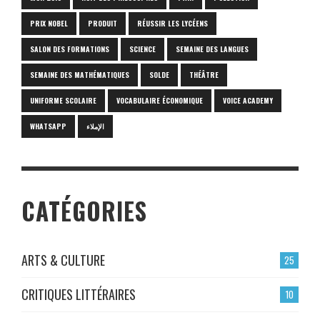
PRIX NOBEL
PRODUIT
RÉUSSIR LES LYCÉENS
SALON DES FORMATIONS
SCIENCE
SEMAINE DES LANGUES
SEMAINE DES MATHÉMATIQUES
SOLDE
THÉÂTRE
UNIFORME SCOLAIRE
VOCABULAIRE ÉCONOMIQUE
VOICE ACADEMY
WHATSAPP
الإملاء
CATÉGORIES
ARTS & CULTURE
25
CRITIQUES LITTÉRAIRES
10