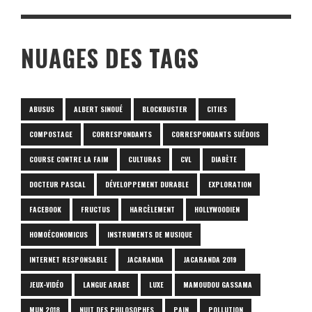
NUAGES DES TAGS
ABUSUS
ALBERT SINOUÉ
BLOCKBUSTER
CITIES
COMPOSTAGE
CORRESPONDANTS
CORRESPONDANTS SUÉDOIS
COURSE CONTRE LA FAIM
CULTURAS
CVL
DIABÈTE
DOCTEUR PASCAL
DÉVELOPPEMENT DURABLE
EXPLORATION
FACEBOOK
FRUCTUS
HARCÈLEMENT
HOLLYWOODIEN
HOMOÉCONOMICUS
INSTRUMENTS DE MUSIQUE
INTERNET RESPONSABLE
JACARANDA
JACARANDA 2019
JEUX-VIDÉO
LANGUE ARABE
LUXE
MAMOUDOU GASSAMA
MUN 2018
NUIT DES PHILOSOPHES
PAIN
POLLUTION