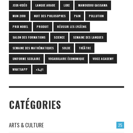
JEUX-VIDÉO
LANGUE ARABE
LUXE
MAMOUDOU GASSAMA
MUN 2018
NUIT DES PHILOSOPHES
PAIN
POLLUTION
PRIX NOBEL
PRODUIT
RÉUSSIR LES LYCÉENS
SALON DES FORMATIONS
SCIENCE
SEMAINE DES LANGUES
SEMAINE DES MATHÉMATIQUES
SOLDE
THÉÂTRE
UNIFORME SCOLAIRE
VOCABULAIRE ÉCONOMIQUE
VOICE ACADEMY
WHATSAPP
الإملاء
CATÉGORIES
ARTS & CULTURE
25