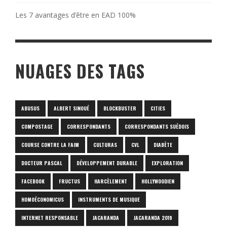
Les 7 avantages d’être en EAD 100%
NUAGES DES TAGS
ABUSUS
ALBERT SINOUÉ
BLOCKBUSTER
CITIES
COMPOSTAGE
CORRESPONDANTS
CORRESPONDANTS SUÉDOIS
COURSE CONTRE LA FAIM
CULTURAS
CVL
DIABÈTE
DOCTEUR PASCAL
DÉVELOPPEMENT DURABLE
EXPLORATION
FACEBOOK
FRUCTUS
HARCÈLEMENT
HOLLYWOODIEN
HOMOÉCONOMICUS
INSTRUMENTS DE MUSIQUE
INTERNET RESPONSABLE
JACARANDA
JACARANDA 2019