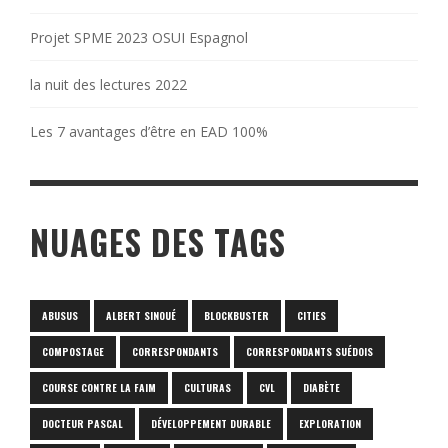
Projet SPME 2023 OSUI Espagnol
la nuit des lectures 2022
Les 7 avantages d’être en EAD 100%
NUAGES DES TAGS
ABUSUS
ALBERT SINOUÉ
BLOCKBUSTER
CITIES
COMPOSTAGE
CORRESPONDANTS
CORRESPONDANTS SUÉDOIS
COURSE CONTRE LA FAIM
CULTURAS
CVL
DIABÈTE
DOCTEUR PASCAL
DÉVELOPPEMENT DURABLE
EXPLORATION