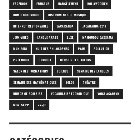
FACEBOOK
FRUCTUS
HARCÈLEMENT
HOLLYWOODIEN
HOMOÉCONOMICUS
INSTRUMENTS DE MUSIQUE
INTERNET RESPONSABLE
JACARANDA
JACARANDA 2019
JEUX-VIDÉO
LANGUE ARABE
LUXE
MAMOUDOU GASSAMA
MUN 2018
NUIT DES PHILOSOPHES
PAIN
POLLUTION
PRIX NOBEL
PRODUIT
RÉUSSIR LES LYCÉENS
SALON DES FORMATIONS
SCIENCE
SEMAINE DES LANGUES
SEMAINE DES MATHÉMATIQUES
SOLDE
THÉÂTRE
UNIFORME SCOLAIRE
VOCABULAIRE ÉCONOMIQUE
VOICE ACADEMY
WHATSAPP
الإملاء