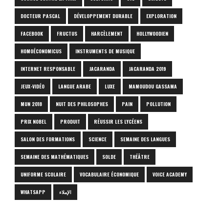
DOCTEUR PASCAL
DÉVELOPPEMENT DURABLE
EXPLORATION
FACEBOOK
FRUCTUS
HARCÈLEMENT
HOLLYWOODIEN
HOMOÉCONOMICUS
INSTRUMENTS DE MUSIQUE
INTERNET RESPONSABLE
JACARANDA
JACARANDA 2019
JEUX-VIDÉO
LANGUE ARABE
LUXE
MAMOUDOU GASSAMA
MUN 2018
NUIT DES PHILOSOPHES
PAIN
POLLUTION
PRIX NOBEL
PRODUIT
RÉUSSIR LES LYCÉENS
SALON DES FORMATIONS
SCIENCE
SEMAINE DES LANGUES
SEMAINE DES MATHÉMATIQUES
SOLDE
THÉÂTRE
UNIFORME SCOLAIRE
VOCABULAIRE ÉCONOMIQUE
VOICE ACADEMY
WHATSAPP
الإملاء