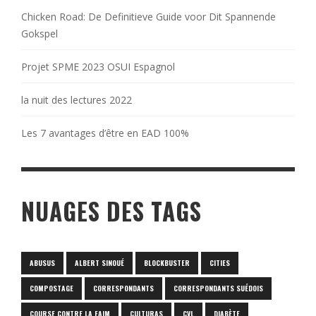
Chicken Road: De Definitieve Guide voor Dit Spannende
Gokspel
Projet SPME 2023 OSUI Espagnol
la nuit des lectures 2022
Les 7 avantages d’être en EAD 100%
NUAGES DES TAGS
ABUSUS
ALBERT SINOUÉ
BLOCKBUSTER
CITIES
COMPOSTAGE
CORRESPONDANTS
CORRESPONDANTS SUÉDOIS
COURSE CONTRE LA FAIM
CULTURAS
CVL
DIABÈTE