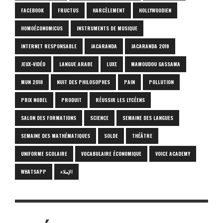
FACEBOOK
FRUCTUS
HARCÈLEMENT
HOLLYWOODIEN
HOMOÉCONOMICUS
INSTRUMENTS DE MUSIQUE
INTERNET RESPONSABLE
JACARANDA
JACARANDA 2019
JEUX-VIDÉO
LANGUE ARABE
LUXE
MAMOUDOU GASSAMA
MUN 2018
NUIT DES PHILOSOPHES
PAIN
POLLUTION
PRIX NOBEL
PRODUIT
RÉUSSIR LES LYCÉENS
SALON DES FORMATIONS
SCIENCE
SEMAINE DES LANGUES
SEMAINE DES MATHÉMATIQUES
SOLDE
THÉÂTRE
UNIFORME SCOLAIRE
VOCABULAIRE ÉCONOMIQUE
VOICE ACADEMY
WHATSAPP
الإملاء