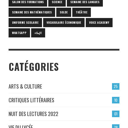
SALON DES FORMATIONS
SCIENCE
SEMAINE DES LANGUES
SEMAINE DES MATHÉMATIQUES
SOLDE
THÉÂTRE
UNIFORME SCOLAIRE
VOCABULAIRE ÉCONOMIQUE
VOICE ACADEMY
WHATSAPP
الإملاء
CATÉGORIES
ARTS & CULTURE
25
CRITIQUES LITTÉRAIRES
10
NUIT DES LECTURES 2022
01
VIE DU LYCÉE
78