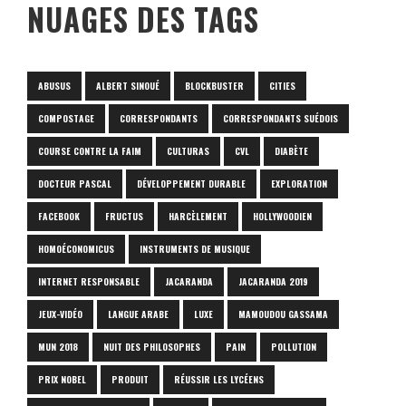
NUAGES DES TAGS
ABUSUS
ALBERT SINOUÉ
BLOCKBUSTER
CITIES
COMPOSTAGE
CORRESPONDANTS
CORRESPONDANTS SUÉDOIS
COURSE CONTRE LA FAIM
CULTURAS
CVL
DIABÈTE
DOCTEUR PASCAL
DÉVELOPPEMENT DURABLE
EXPLORATION
FACEBOOK
FRUCTUS
HARCÈLEMENT
HOLLYWOODIEN
HOMOÉCONOMICUS
INSTRUMENTS DE MUSIQUE
INTERNET RESPONSABLE
JACARANDA
JACARANDA 2019
JEUX-VIDÉO
LANGUE ARABE
LUXE
MAMOUDOU GASSAMA
MUN 2018
NUIT DES PHILOSOPHES
PAIN
POLLUTION
PRIX NOBEL
PRODUIT
RÉUSSIR LES LYCÉENS