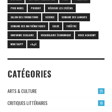
PRIX NOBEL
PRODUIT
RÉUSSIR LES LYCÉENS
SALON DES FORMATIONS
SCIENCE
SEMAINE DES LANGUES
SEMAINE DES MATHÉMATIQUES
SOLDE
THÉÂTRE
UNIFORME SCOLAIRE
VOCABULAIRE ÉCONOMIQUE
VOICE ACADEMY
WHATSAPP
الإملاء
CATÉGORIES
ARTS & CULTURE
25
CRITIQUES LITTÉRAIRES
10