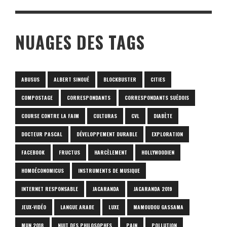
NUAGES DES TAGS
ABUSUS
ALBERT SINOUÉ
BLOCKBUSTER
CITIES
COMPOSTAGE
CORRESPONDANTS
CORRESPONDANTS SUÉDOIS
COURSE CONTRE LA FAIM
CULTURAS
CVL
DIABÈTE
DOCTEUR PASCAL
DÉVELOPPEMENT DURABLE
EXPLORATION
FACEBOOK
FRUCTUS
HARCÈLEMENT
HOLLYWOODIEN
HOMOÉCONOMICUS
INSTRUMENTS DE MUSIQUE
INTERNET RESPONSABLE
JACARANDA
JACARANDA 2019
JEUX-VIDÉO
LANGUE ARABE
LUXE
MAMOUDOU GASSAMA
MUN 2018
NUIT DES PHILOSOPHES
PAIN
POLLUTION