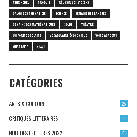
PRIX NOBEL
PRODUIT
RÉUSSIR LES LYCÉENS
SALON DES FORMATIONS
SCIENCE
SEMAINE DES LANGUES
SEMAINE DES MATHÉMATIQUES
SOLDE
THÉÂTRE
UNIFORME SCOLAIRE
VOCABULAIRE ÉCONOMIQUE
VOICE ACADEMY
WHATSAPP
الإملاء
CATÉGORIES
ARTS & CULTURE
25
CRITIQUES LITTÉRAIRES
10
NUIT DES LECTURES 2022
01