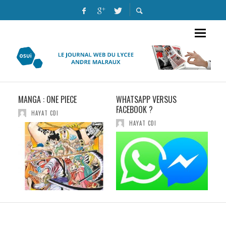
MANGA : ONE PIECE
WHATSAPP VERSUS
UN 
NES
FACEBOOK ?
CHE
HAYAT CDI
8
EN 
HAYAT CDI