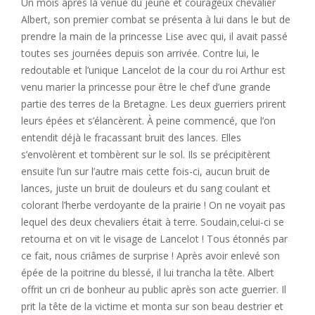
Un mois après la venue du jeune et courageux chevalier
Albert, son premier combat se présenta à lui dans le but de
prendre la main de la princesse Lise avec qui, il avait passé
toutes ses journées depuis son arrivée. Contre lui, le
redoutable et l’unique Lancelot de la cour du roi Arthur est
venu marier la princesse pour être le chef d’une grande
partie des terres de la Bretagne. Les deux guerriers prirent
leurs épées et s’élancèrent. À peine commencé, que l’on
entendit déjà le fracassant bruit des lances. Elles
s’envolèrent et tombèrent sur le sol. Ils se précipitèrent
ensuite l’un sur l’autre mais cette fois-ci, aucun bruit de
lances, juste un bruit de douleurs et du sang coulant et
colorant l’herbe verdoyante de la prairie ! On ne voyait pas
lequel des deux chevaliers était à terre. Soudain,celui-ci se
retourna et on vit le visage de Lancelot ! Tous étonnés par
ce fait, nous criâmes de surprise ! Après avoir enlevé son
épée de la poitrine du blessé, il lui trancha la tête. Albert
offrit un cri de bonheur au public après son acte guerrier. Il
prit la tête de la victime et monta sur son beau destrier et