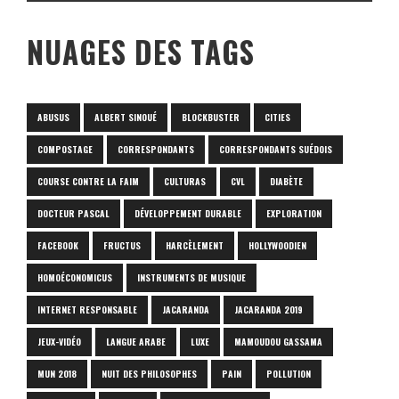
NUAGES DES TAGS
ABUSUS
ALBERT SINOUÉ
BLOCKBUSTER
CITIES
COMPOSTAGE
CORRESPONDANTS
CORRESPONDANTS SUÉDOIS
COURSE CONTRE LA FAIM
CULTURAS
CVL
DIABÈTE
DOCTEUR PASCAL
DÉVELOPPEMENT DURABLE
EXPLORATION
FACEBOOK
FRUCTUS
HARCÈLEMENT
HOLLYWOODIEN
HOMOÉCONOMICUS
INSTRUMENTS DE MUSIQUE
INTERNET RESPONSABLE
JACARANDA
JACARANDA 2019
JEUX-VIDÉO
LANGUE ARABE
LUXE
MAMOUDOU GASSAMA
MUN 2018
NUIT DES PHILOSOPHES
PAIN
POLLUTION