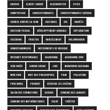
ABUSUS
ALBERT SINOUÉ
BLOCKBUSTER
CITIES
COMPOSTAGE
CORRESPONDANTS
CORRESPONDANTS SUÉDOIS
COURSE CONTRE LA FAIM
CULTURAS
CVL
DIABÈTE
DOCTEUR PASCAL
DÉVELOPPEMENT DURABLE
EXPLORATION
FACEBOOK
FRUCTUS
HARCÈLEMENT
HOLLYWOODIEN
HOMOÉCONOMICUS
INSTRUMENTS DE MUSIQUE
INTERNET RESPONSABLE
JACARANDA
JACARANDA 2019
JEUX-VIDÉO
LANGUE ARABE
LUXE
MAMOUDOU GASSAMA
MUN 2018
NUIT DES PHILOSOPHES
PAIN
POLLUTION
PRIX NOBEL
PRODUIT
RÉUSSIR LES LYCÉENS
SALON DES FORMATIONS
SCIENCE
SEMAINE DES LANGUES
SEMAINE DES MATHÉMATIQUES
SOLDE
THÉÂTRE