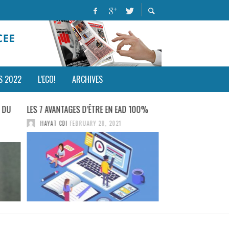
S 2022
L’ECO!
ARCHIVES
 DU
LES 7 AVANTAGES D’ÊTRE EN EAD 100%
ACCUEILLIR DES CO
MALRAUX!
HAYAT CDI
FEBRUARY 28, 2021
HAYAT CDI
JUNE 22