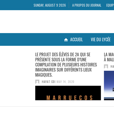
SUNDAY, AUGUST 9 2026
A PROPOS DU JOURNAL
EQUIP
ACCUEIL
VIE DU LYCÉE
LE PROJET DES ÉLÈVES DE 2A QUI SE
LA MA
PRÉSENTE SOUS LA FORME D’UNE
À MAL
27, 2021
COMPILATION DE PLUSIEURS HISTOIRES
HA
IMAGINAIRES SUR DIFFÉRENTS LIEUX
MAGIQUES.
HAYAT CDI
MAY 14, 2020