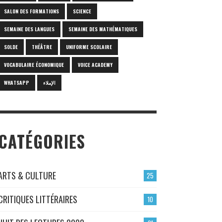
SALON DES FORMATIONS
SCIENCE
SEMAINE DES LANGUES
SEMAINE DES MATHÉMATIQUES
SOLDE
THÉÂTRE
UNIFORME SCOLAIRE
VOCABULAIRE ÉCONOMIQUE
VOICE ACADEMY
WHATSAPP
الإملاء
CATÉGORIES
ARTS & CULTURE
25
CRITIQUES LITTÉRAIRES
10