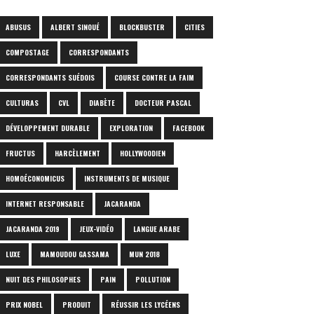
ABUSUS
ALBERT SINOUÉ
BLOCKBUSTER
CITIES
COMPOSTAGE
CORRESPONDANTS
CORRESPONDANTS SUÉDOIS
COURSE CONTRE LA FAIM
CULTURAS
CVL
DIABÈTE
DOCTEUR PASCAL
DÉVELOPPEMENT DURABLE
EXPLORATION
FACEBOOK
FRUCTUS
HARCÈLEMENT
HOLLYWOODIEN
HOMOÉCONOMICUS
INSTRUMENTS DE MUSIQUE
INTERNET RESPONSABLE
JACARANDA
JACARANDA 2019
JEUX-VIDÉO
LANGUE ARABE
LUXE
MAMOUDOU GASSAMA
MUN 2018
NUIT DES PHILOSOPHES
PAIN
POLLUTION
PRIX NOBEL
PRODUIT
RÉUSSIR LES LYCÉENS