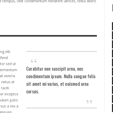
 tempus, velit condimentum hendrerit ultrices, tellus libero
g elit.
ifend
ctor sed ut
Curabitur non suscipit urna, nec
, fermentum
condimentum ipsum. Nulla congue felis
at viverra.
 netus et
sit amet mi varius, et euismod urna
taciti
cursus.
per inceptos
bulum justo
sus a nisi a
ignissim,