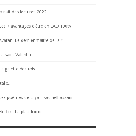
la nuit des lectures 2022
Les 7 avantages d’être en EAD 100%
Avatar : Le dernier maître de l’air
La saint Valentin
La galette des rois
Italie…
Les poèmes de Lilya Elkadirielhassani
Netflix : La plateforme