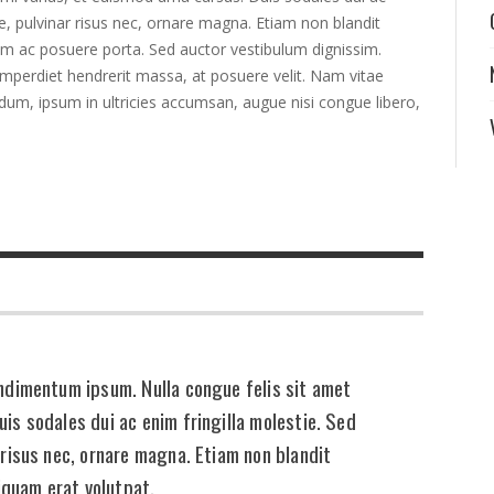
que, pulvinar risus nec, ornare magna. Etiam non blandit
m ac posuere porta. Sed auctor vestibulum dignissim.
perdiet hendrerit massa, at posuere velit. Nam vitae
ndum, ipsum in ultricies accumsan, augue nisi congue libero,
ondimentum ipsum. Nulla congue felis sit amet
uis sodales dui ac enim fringilla molestie. Sed
r risus nec, ornare magna. Etiam non blandit
iquam erat volutpat.