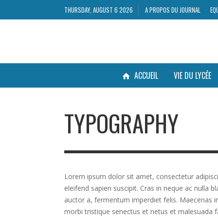
THURSDAY, AUGUST 6 2026
A PROPOS DU JOURNAL
EQ
ACCUEIL
VIE DU LYCÉE
TYPOGRAPHY
Lorem ipsum dolor sit amet, consectetur adipiscin
eleifend sapien suscipit. Cras in neque ac nulla bl
auctor a, fermentum imperdiet felis. Maecenas imp
morbi tristique senectus et netus et malesuada f