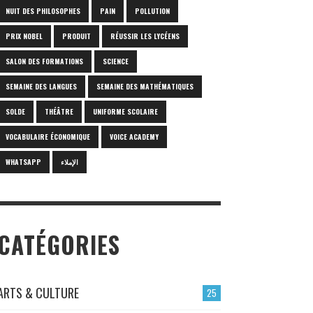
NUIT DES PHILOSOPHES
PAIN
POLLUTION
PRIX NOBEL
PRODUIT
RÉUSSIR LES LYCÉENS
SALON DES FORMATIONS
SCIENCE
SEMAINE DES LANGUES
SEMAINE DES MATHÉMATIQUES
SOLDE
THÉÂTRE
UNIFORME SCOLAIRE
VOCABULAIRE ÉCONOMIQUE
VOICE ACADEMY
WHATSAPP
الإملاء
CATÉGORIES
ARTS & CULTURE
25