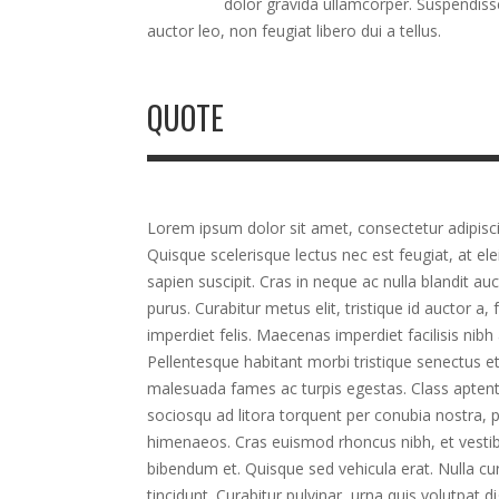
dolor gravida ullamcorper. Suspendisse
auctor leo, non feugiat libero dui a tellus.
QUOTE
Lorem ipsum dolor sit amet, consectetur adipiscin
Quisque scelerisque lectus nec est feugiat, at ele
sapien suscipit. Cras in neque ac nulla blandit au
purus. Curabitur metus elit, tristique id auctor a
imperdiet felis. Maecenas imperdiet facilisis nibh 
Pellentesque habitant morbi tristique senectus et
malesuada fames ac turpis egestas. Class aptent 
sociosqu ad litora torquent per conubia nostra, 
himenaeos. Cras euismod rhoncus nibh, et vesti
bibendum et. Quisque sed vehicula erat. Nulla cur
tincidunt. Curabitur pulvinar, urna quis volutpat d