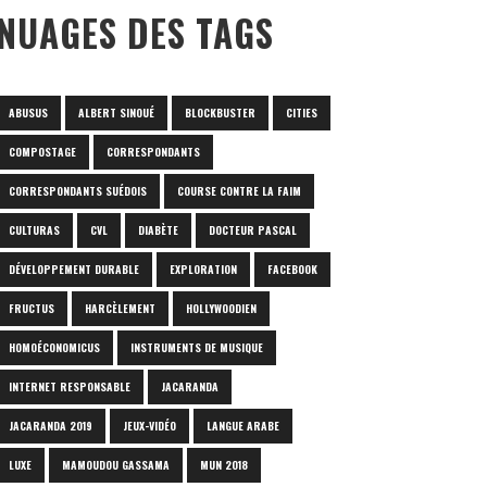
NUAGES DES TAGS
ABUSUS
ALBERT SINOUÉ
BLOCKBUSTER
CITIES
COMPOSTAGE
CORRESPONDANTS
CORRESPONDANTS SUÉDOIS
COURSE CONTRE LA FAIM
CULTURAS
CVL
DIABÈTE
DOCTEUR PASCAL
DÉVELOPPEMENT DURABLE
EXPLORATION
FACEBOOK
FRUCTUS
HARCÈLEMENT
HOLLYWOODIEN
HOMOÉCONOMICUS
INSTRUMENTS DE MUSIQUE
INTERNET RESPONSABLE
JACARANDA
JACARANDA 2019
JEUX-VIDÉO
LANGUE ARABE
LUXE
MAMOUDOU GASSAMA
MUN 2018