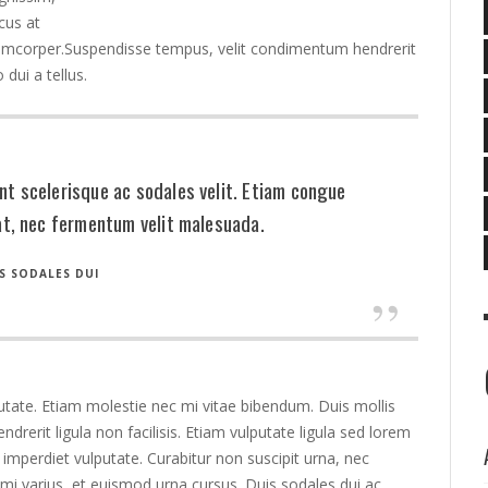
cus at
lamcorper.Suspendisse tempus, velit condimentum hendrerit
 dui a tellus.
unt scelerisque ac sodales velit. Etiam congue
t, nec fermentum velit malesuada.
S SODALES DUI
putate. Etiam molestie nec mi vitae bibendum. Duis mollis
ndrerit ligula non facilisis. Etiam vulputate ligula sed lorem
n imperdiet vulputate. Curabitur non suscipit urna, nec
mi varius, et euismod urna cursus. Duis sodales dui ac