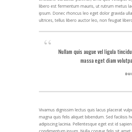
libero est fermentum mauris, ut rutrum metus la
ipsum. Donec rhoncus leo eget dolor gravida ul
ultrices, tellus libero auctor leo, non feugiat libero
Nullam quis augue vel ligula tincid
massa eget diam volutpa
DUI
Vivamus dignissim lectus quis lacus placerat vul
magna quis felis aliquet bibendum. Sed facilisis he
adipiscing lacinia. Pellentesque eget est id sapie
condimentum ipsum. Nulla congue felis sit amet 