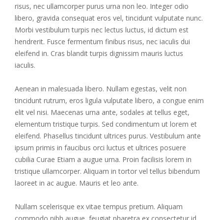
risus, nec ullamcorper purus urna non leo. Integer odio
libero, gravida consequat eros vel, tincidunt vulputate nunc.
Morbi vestibulum turpis nec lectus luctus, id dictum est
hendrerit. Fusce fermentum finibus risus, nec iaculis dui
eleifend in. Cras blandit turpis dignissim mauris luctus
iaculis.
Aenean in malesuada libero. Nullam egestas, velit non
tincidunt rutrum, eros ligula vulputate libero, a congue enim
elit vel nisi. Maecenas urna ante, sodales at tellus eget,
elementum tristique turpis. Sed condimentum ut lorem et
eleifend. Phasellus tincidunt ultrices purus. Vestibulum ante
ipsum primis in faucibus orci luctus et ultrices posuere
cubilia Curae Etiam a augue urna. Proin facilisis lorem in
tristique ullamcorper. Aliquam in tortor vel tellus bibendum
laoreet in ac augue. Mauris et leo ante.
Nullam scelerisque ex vitae tempus pretium. Aliquam
commodo nibh augue, feugiat pharetra ex consectetur id.