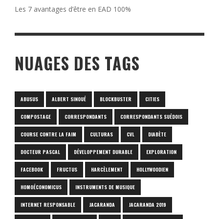
Les 7 avantages d’être en EAD 100%
NUAGES DES TAGS
ABUSUS
ALBERT SINOUÉ
BLOCKBUSTER
CITIES
COMPOSTAGE
CORRESPONDANTS
CORRESPONDANTS SUÉDOIS
COURSE CONTRE LA FAIM
CULTURAS
CVL
DIABÈTE
DOCTEUR PASCAL
DÉVELOPPEMENT DURABLE
EXPLORATION
FACEBOOK
FRUCTUS
HARCÈLEMENT
HOLLYWOODIEN
HOMOÉCONOMICUS
INSTRUMENTS DE MUSIQUE
INTERNET RESPONSABLE
JACARANDA
JACARANDA 2019