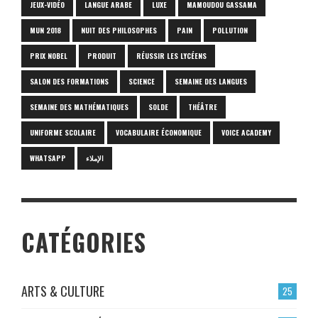
JEUX-VIDÉO
LANGUE ARABE
LUXE
MAMOUDOU GASSAMA
MUN 2018
NUIT DES PHILOSOPHES
PAIN
POLLUTION
PRIX NOBEL
PRODUIT
RÉUSSIR LES LYCÉENS
SALON DES FORMATIONS
SCIENCE
SEMAINE DES LANGUES
SEMAINE DES MATHÉMATIQUES
SOLDE
THÉÂTRE
UNIFORME SCOLAIRE
VOCABULAIRE ÉCONOMIQUE
VOICE ACADEMY
WHATSAPP
الإملاء
CATÉGORIES
ARTS & CULTURE
25