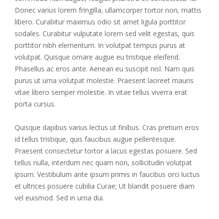
Donec varius lorem fringilla, ullamcorper tortor non, mattis
libero. Curabitur maximus odio sit amet ligula porttitor
sodales. Curabitur vulputate lorem sed velit egestas, quis
porttitor nibh elementum. In volutpat tempus purus at
volutpat. Quisque ornare augue eu tristique eleifend.
Phasellus ac eros ante. Aenean eu suscipit nisl. Nam quis
purus ut urna volutpat molestie. Praesent laoreet mauris
vitae libero semper molestie. In vitae tellus viverra erat
porta cursus.
Quisque dapibus varius lectus ut finibus. Cras pretium eros
id tellus tristique, quis faucibus augue pellentesque.
Praesent consectetur tortor a lacus egestas posuere. Sed
tellus nulla, interdum nec quam non, sollicitudin volutpat
ipsum. Vestibulum ante ipsum primis in faucibus orci luctus
et ultrices posuere cubilia Curae; Ut blandit posuere diam
vel euismod. Sed in urna dui.