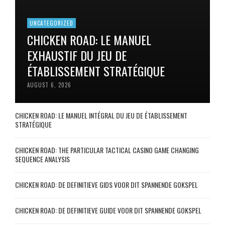
UNCATEGORIZED
CHICKEN ROAD: LE MANUEL
EXHAUSTIF DU JEU DE
ÉTABLISSEMENT STRATÉGIQUE
AUGUST 6, 2026
CHICKEN ROAD: LE MANUEL INTÉGRAL DU JEU DE ÉTABLISSEMENT
STRATÉGIQUE
CHICKEN ROAD: THE PARTICULAR TACTICAL CASINO GAME CHANGING
SEQUENCE ANALYSIS
CHICKEN ROAD: DE DEFINITIEVE GIDS VOOR DIT SPANNENDE GOKSPEL
CHICKEN ROAD: DE DEFINITIEVE GUIDE VOOR DIT SPANNENDE GOKSPEL