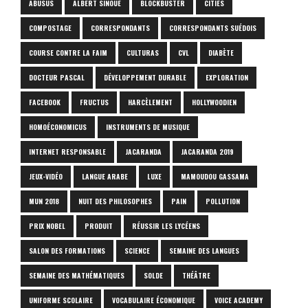
ABUSUS
ALBERT SINOUÉ
BLOCKBUSTER
CITIES
COMPOSTAGE
CORRESPONDANTS
CORRESPONDANTS SUÉDOIS
COURSE CONTRE LA FAIM
CULTURAS
CVL
DIABÈTE
DOCTEUR PASCAL
DÉVELOPPEMENT DURABLE
EXPLORATION
FACEBOOK
FRUCTUS
HARCÈLEMENT
HOLLYWOODIEN
HOMOÉCONOMICUS
INSTRUMENTS DE MUSIQUE
INTERNET RESPONSABLE
JACARANDA
JACARANDA 2019
JEUX-VIDÉO
LANGUE ARABE
LUXE
MAMOUDOU GASSAMA
MUN 2018
NUIT DES PHILOSOPHES
PAIN
POLLUTION
PRIX NOBEL
PRODUIT
RÉUSSIR LES LYCÉENS
SALON DES FORMATIONS
SCIENCE
SEMAINE DES LANGUES
SEMAINE DES MATHÉMATIQUES
SOLDE
THÉÂTRE
UNIFORME SCOLAIRE
VOCABULAIRE ÉCONOMIQUE
VOICE ACADEMY