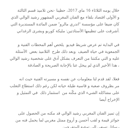
خلال يومه الثلاثاء 16 ماي 2017، حظينا -نحن تلاميذ قسم الثالثة
و الأولى اقتصاد بلقاء مع الفنان المغربي المشهور رشيد الوالي الذي
كان ضيفا على مؤسسة “اندري مالرو” ضمن المائدة المستديرة التي
أشرفت على تنظيمها الأستاذتين: مليكة كوربو وبشرى الزغداني.
في البداية تم عرض شريط فيديو يلخص أهم المحطات الفنية و
الجمعوية في حياة الضيف وبعد ذلك طرح التلاميذ بعض الأسئلة
عليه و التي مكنتنا من التعرف بشكل أدق على شخصية رشيد الوالي
، هذا الأخير الذي لم يبخل عنا بالإجابة الصريحة و الصادقة
فعلا، لقد قدم لنا معلومات عن نفسه و مسيرته الفنية حيث انه
مر بظروف صعبة و قاسية طيلة حياته لكن رغم ذلك استطاع التغلب
على مشاكله الشيء الذي مكّنه من استثمار ذلك في التمثيل و
الإخراج أيضا
إن تميز الفنان المغربي رشيد الوالي قد مكنه من الحصول على
جوائز قيمة و لقب أحسن و أروع ممثل مغربي لما يحمل فنه من
رسائل تسعى إلى توعية المتفرجين