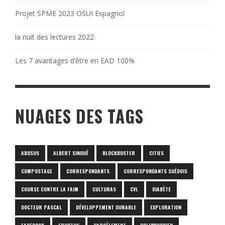
Projet SPME 2023 OSUI Espagnol
la nuit des lectures 2022
Les 7 avantages d’être en EAD 100%
NUAGES DES TAGS
ABUSUS
ALBERT SINOUÉ
BLOCKBUSTER
CITIES
COMPOSTAGE
CORRESPONDANTS
CORRESPONDANTS SUÉDOIS
COURSE CONTRE LA FAIM
CULTURAS
CVL
DIABÈTE
DOCTEUR PASCAL
DÉVELOPPEMENT DURABLE
EXPLORATION