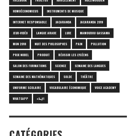
FACEBOOK
FRUCTUS
HARCÈLEMENT
HOLLYWOODIEN
HOMOÉCONOMICUS
INSTRUMENTS DE MUSIQUE
INTERNET RESPONSABLE
JACARANDA
JACARANDA 2019
JEUX-VIDÉO
LANGUE ARABE
LUXE
MAMOUDOU GASSAMA
MUN 2018
NUIT DES PHILOSOPHES
PAIN
POLLUTION
PRIX NOBEL
PRODUIT
RÉUSSIR LES LYCÉENS
SALON DES FORMATIONS
SCIENCE
SEMAINE DES LANGUES
SEMAINE DES MATHÉMATIQUES
SOLDE
THÉÂTRE
UNIFORME SCOLAIRE
VOCABULAIRE ÉCONOMIQUE
VOICE ACADEMY
WHATSAPP
الإملاء
CATÉGORIES