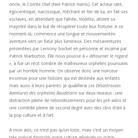
oncle, le Comte Olaf (Neil Patrick Harris). Cet acteur raté,
égocentrique, narcissique, méchant et fier de lui, en fait ses
esclaves, en attendant que l’aînée, Violette, atteint sa
majorité dans le but de récupérer toute leur fortune. A ce
moment-là, commence une longue et mouvementée
aventure vers un futur plus lumineux. Des mésaventures
présentées par Lemony Snicket en personne et incarné par
Patrick Warburton. Elle nous pousse à
« détourner le regard
»,
à fuir un récit sombre de malheureux orphelins poursuivis
par un horrible homme. On observe donc une noirceur
inconnue pour une histoire qui est destinée aux enfants
mais aussi à leurs parents. Je qualifierai
Les Désastreuses
Aventures des orphelins Baudelaire
sur deux niveaux : une
distraction pleine de rebondissements pour les pré-ados et
une comédie pleine de second degré avec des clins d’œil à
la pop culture et à l’art.
A mon avis, ce n’est pas qu’un loisir, mais c’est un moyen
très spécial d’enrichir notre culture générale ou notre