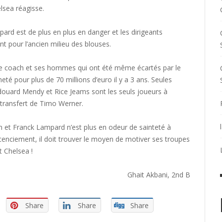
elsea réagisse.
ard est de plus en plus en danger et les dirigeants
t pour l’ancien milieu des blouses.
le coach et ses hommes qui ont été même écartés par le
é pour plus de 70 millions d’euro il y a 3 ans. Seules
Edouard Mendy et Rice Jeams sont les seuls joueurs à
e transfert de Timo Werner.
n et Franck Lampard n’est plus en odeur de sainteté à
licenciement, il doit trouver le moyen de motiver ses troupes
t Chelsea !
Ghait Akbani, 2nd B
Share
Share
Share