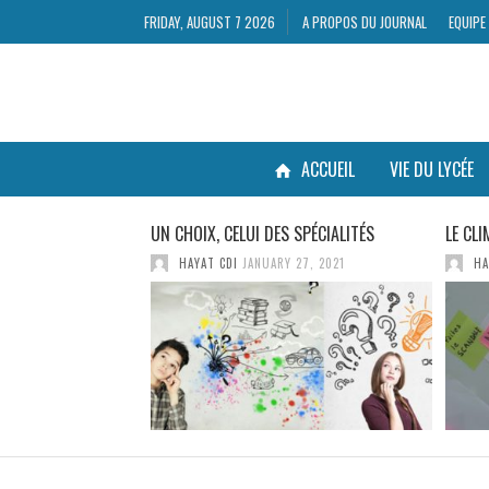
FRIDAY, AUGUST 7 2026
A PROPOS DU JOURNAL
EQUIPE
ACCUEIL
VIE DU LYCÉE
OUR FAIRE RÉUSSIR
UN CHOIX, CELUI DES SPÉCIALITÉS
LE CL
HAYAT CDI
JANUARY 27, 2021
HA
7, 2018