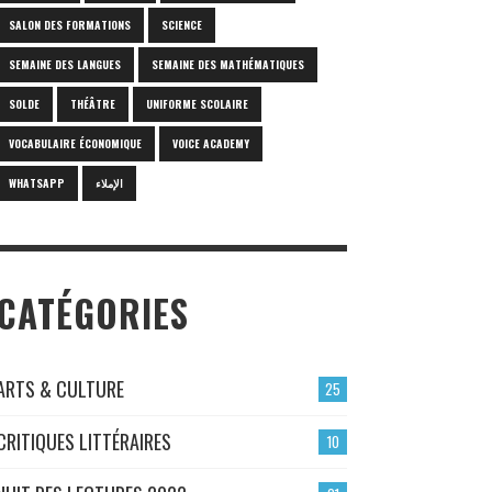
SALON DES FORMATIONS
SCIENCE
SEMAINE DES LANGUES
SEMAINE DES MATHÉMATIQUES
SOLDE
THÉÂTRE
UNIFORME SCOLAIRE
VOCABULAIRE ÉCONOMIQUE
VOICE ACADEMY
WHATSAPP
الإملاء
CATÉGORIES
ARTS & CULTURE
25
CRITIQUES LITTÉRAIRES
10