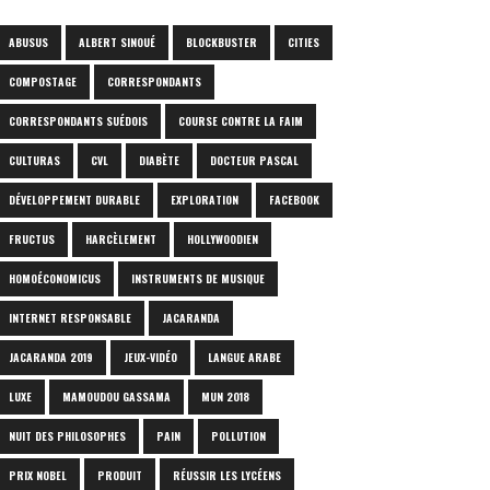
ABUSUS
ALBERT SINOUÉ
BLOCKBUSTER
CITIES
COMPOSTAGE
CORRESPONDANTS
CORRESPONDANTS SUÉDOIS
COURSE CONTRE LA FAIM
CULTURAS
CVL
DIABÈTE
DOCTEUR PASCAL
DÉVELOPPEMENT DURABLE
EXPLORATION
FACEBOOK
FRUCTUS
HARCÈLEMENT
HOLLYWOODIEN
HOMOÉCONOMICUS
INSTRUMENTS DE MUSIQUE
INTERNET RESPONSABLE
JACARANDA
JACARANDA 2019
JEUX-VIDÉO
LANGUE ARABE
LUXE
MAMOUDOU GASSAMA
MUN 2018
NUIT DES PHILOSOPHES
PAIN
POLLUTION
PRIX NOBEL
PRODUIT
RÉUSSIR LES LYCÉENS